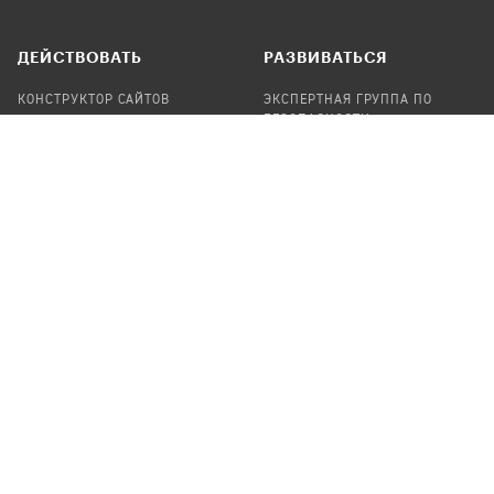
ДЕЙСТВОВАТЬ
РАЗВИВАТЬСЯ
КОНСТРУКТОР САЙТОВ
ЭКСПЕРТНАЯ ГРУППА ПО
БЕЗОПАСНОСТИ
СБОР ПОЖЕРТВОВАНИЙ
НАЙТИ IT-ВОЛОНТЕРОВ
НАЙТИ
ПРОФ.ПОДРЯДЧИКА
УЧАСТВОВАТЬ
ПРОДУКТЫ
СТАТЬ IT-ВОЛОНТЕРОМ
АУДИТЫ
ТЕПЛИЦА НА GITHUB
КАНДИНСКИЙ
ОНЛАЙН-ЛЕЙКА