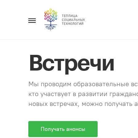
Перейти
к
Главное
содержанию
меню
Встречи
Мы проводим образовательные вст
кто участвует в развитии гражда
новых встречах, можно получать а
Получать анонсы