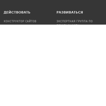
ДЕЙСТВОВАТЬ
РАЗВИВАТЬСЯ
КОНСТРУКТОР САЙТОВ
ЭКСПЕРТНАЯ ГРУППА ПО
БЕЗОПАСНОСТИ
СБОР ПОЖЕРТВОВАНИЙ
НАЙТИ IT-ВОЛОНТЕРОВ
НАЙТИ
ПРОФ.ПОДРЯДЧИКА
УЧАСТВОВАТЬ
ПРОДУКТЫ
СТАТЬ IT-ВОЛОНТЕРОМ
АУДИТЫ
ТЕПЛИЦА НА GITHUB
КАНДИНСКИЙ
ОНЛАЙН-ЛЕЙКА