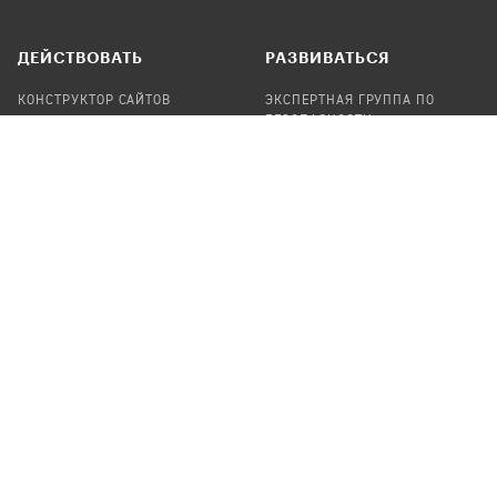
ДЕЙСТВОВАТЬ
РАЗВИВАТЬСЯ
КОНСТРУКТОР САЙТОВ
ЭКСПЕРТНАЯ ГРУППА ПО
БЕЗОПАСНОСТИ
СБОР ПОЖЕРТВОВАНИЙ
НАЙТИ IT-ВОЛОНТЕРОВ
НАЙТИ
ПРОФ.ПОДРЯДЧИКА
УЧАСТВОВАТЬ
ПРОДУКТЫ
СТАТЬ IT-ВОЛОНТЕРОМ
АУДИТЫ
ТЕПЛИЦА НА GITHUB
КАНДИНСКИЙ
ОНЛАЙН-ЛЕЙКА