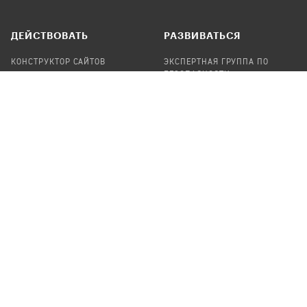
ДЕЙСТВОВАТЬ
РАЗВИВАТЬСЯ
КОНСТРУКТОР САЙТОВ
ЭКСПЕРТНАЯ ГРУППА ПО
БЕЗОПАСНОСТИ
СБОР ПОЖЕРТВОВАНИЙ
НАЙТИ IT-ВОЛОНТЕРОВ
НАЙТИ
ПРОФ.ПОДРЯДЧИКА
УЧАСТВОВАТЬ
ПРОДУКТЫ
СТАТЬ IT-ВОЛОНТЕРОМ
АУДИТЫ
ТЕПЛИЦА НА GITHUB
КАНДИНСКИЙ
ОНЛАЙН-ЛЕЙКА