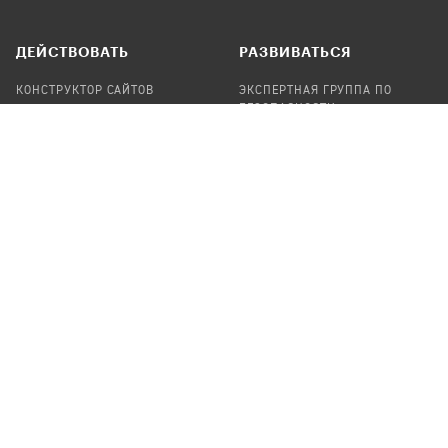
ДЕЙСТВОВАТЬ
РАЗВИВАТЬСЯ
КОНСТРУКТОР САЙТОВ
ЭКСПЕРТНАЯ ГРУППА ПО
БЕЗОПАСНОСТИ
СБОР ПОЖЕРТВОВАНИЙ
НАЙТИ IT-ВОЛОНТЕРОВ
НАЙТИ
ПРОФ.ПОДРЯДЧИКА
УЧАСТВОВАТЬ
ПРОДУКТЫ
СТАТЬ IT-ВОЛОНТЕРОМ
АУДИТЫ
ТЕПЛИЦА НА GITHUB
КАНДИНСКИЙ
ОНЛАЙН-ЛЕЙКА