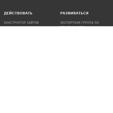
ДЕЙСТВОВАТЬ
РАЗВИВАТЬСЯ
КОНСТРУКТОР САЙТОВ
ЭКСПЕРТНАЯ ГРУППА ПО
БЕЗОПАСНОСТИ
СБОР ПОЖЕРТВОВАНИЙ
НАЙТИ IT-ВОЛОНТЕРОВ
НАЙТИ
ПРОФ.ПОДРЯДЧИКА
УЧАСТВОВАТЬ
ПРОДУКТЫ
СТАТЬ IT-ВОЛОНТЕРОМ
АУДИТЫ
ТЕПЛИЦА НА GITHUB
КАНДИНСКИЙ
ОНЛАЙН-ЛЕЙКА