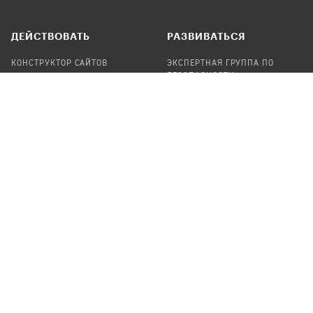
ДЕЙСТВОВАТЬ
РАЗВИВАТЬСЯ
КОНСТРУКТОР САЙТОВ
ЭКСПЕРТНАЯ ГРУППА ПО
БЕЗОПАСНОСТИ
СБОР ПОЖЕРТВОВАНИЙ
НАЙТИ IT-ВОЛОНТЕРОВ
НАЙТИ
ПРОФ.ПОДРЯДЧИКА
УЧАСТВОВАТЬ
ПРОДУКТЫ
СТАТЬ IT-ВОЛОНТЕРОМ
АУДИТЫ
ТЕПЛИЦА НА GITHUB
КАНДИНСКИЙ
ОНЛАЙН-ЛЕЙКА