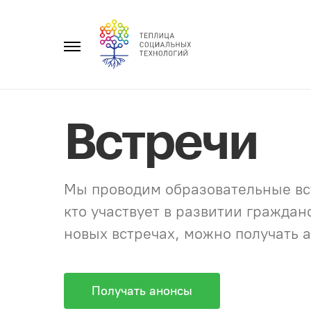
Перейти
к
Главное
содержанию
меню
Встречи
Мы проводим образовательные вст
кто участвует в развитии гражда
новых встречах, можно получать а
Получать анонсы