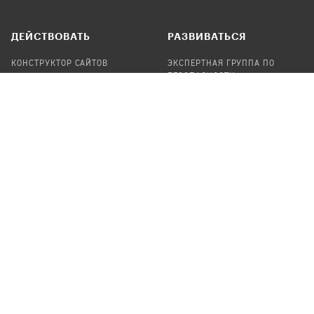
ДЕЙСТВОВАТЬ
РАЗВИВАТЬСЯ
КОНСТРУКТОР САЙТОВ
ЭКСПЕРТНАЯ ГРУППА ПО
БЕЗОПАСНОСТИ
СБОР ПОЖЕРТВОВАНИЙ
НАЙТИ IT-ВОЛОНТЕРОВ
НАЙТИ
ПРОФ.ПОДРЯДЧИКА
УЧАСТВОВАТЬ
ПРОДУКТЫ
СТАТЬ IT-ВОЛОНТЕРОМ
АУДИТЫ
ТЕПЛИЦА НА GITHUB
КАНДИНСКИЙ
ОНЛАЙН-ЛЕЙКА