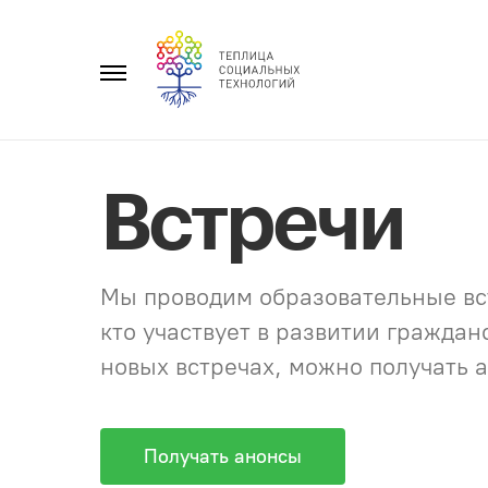
Перейти
к
Главное
содержанию
меню
Встречи
Мы проводим образовательные вст
кто участвует в развитии гражда
новых встречах, можно получать а
Получать анонсы