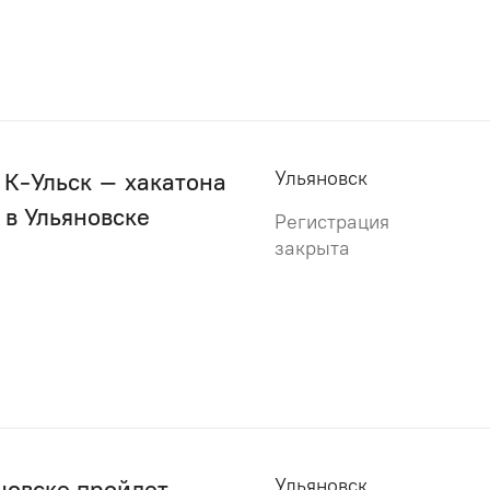
Ульяновск
 К-Ульск – хакатона
 в Ульяновске
Регистрация
закрыта
Ульяновск
яновске пройдет