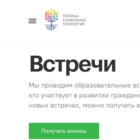
Перейти
к
Главное
содержанию
меню
Встречи
Мы проводим образовательные вст
кто участвует в развитии гражда
новых встречах, можно получать а
Получать анонсы