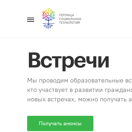
Перейти
к
Главное
содержанию
меню
Встречи
Мы проводим образовательные вст
кто участвует в развитии гражда
новых встречах, можно получать а
Получать анонсы