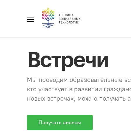
Перейти
к
Главное
содержанию
меню
Встречи
Мы проводим образовательные вст
кто участвует в развитии гражда
новых встречах, можно получать а
Получать анонсы