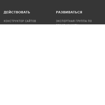
ДЕЙСТВОВАТЬ
РАЗВИВАТЬСЯ
КОНСТРУКТОР САЙТОВ
ЭКСПЕРТНАЯ ГРУППА ПО
БЕЗОПАСНОСТИ
СБОР ПОЖЕРТВОВАНИЙ
НАЙТИ IT-ВОЛОНТЕРОВ
НАЙТИ
ПРОФ.ПОДРЯДЧИКА
УЧАСТВОВАТЬ
ПРОДУКТЫ
СТАТЬ IT-ВОЛОНТЕРОМ
АУДИТЫ
ТЕПЛИЦА НА GITHUB
КАНДИНСКИЙ
ОНЛАЙН-ЛЕЙКА