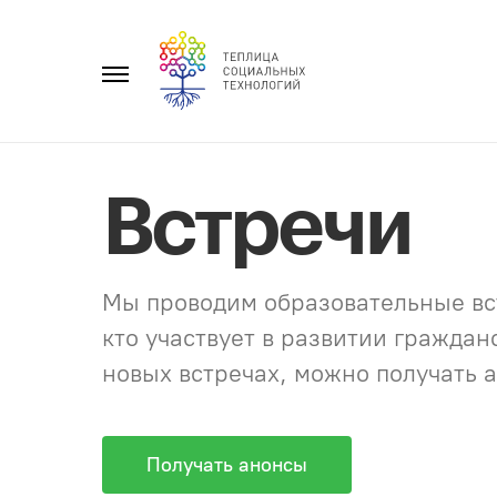
Перейти
к
Главное
содержанию
меню
Встречи
Мы проводим образовательные вст
кто участвует в развитии гражда
новых встречах, можно получать а
Получать анонсы