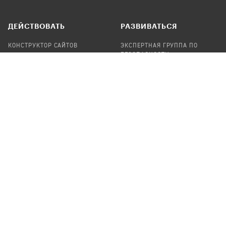
ДЕЙСТВОВАТЬ
РАЗВИВАТЬСЯ
КОНСТРУКТОР САЙТОВ
ЭКСПЕРТНАЯ ГРУППА ПО
БЕЗОПАСНОСТИ
СБОР ПОЖЕРТВОВАНИЙ
НАЙТИ IT-ВОЛОНТЕРОВ
НАЙТИ
ПРОФ.ПОДРЯДЧИКА
УЧАСТВОВАТЬ
ПРОДУКТЫ
СТАТЬ IT-ВОЛОНТЕРОМ
АУДИТЫ
ТЕПЛИЦА НА GITHUB
КАНДИНСКИЙ
ОНЛАЙН-ЛЕЙКА