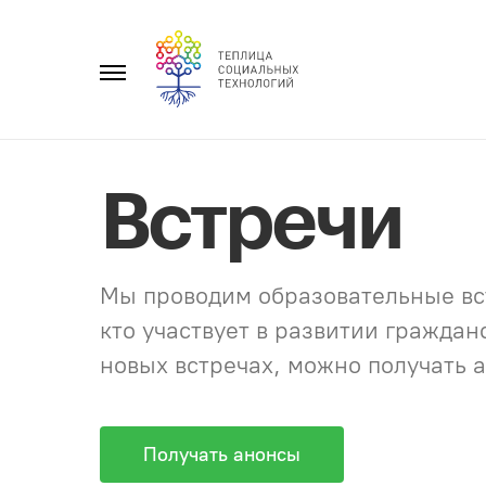
Перейти
к
Главное
содержанию
меню
Встречи
Мы проводим образовательные вст
кто участвует в развитии гражда
новых встречах, можно получать а
Получать анонсы