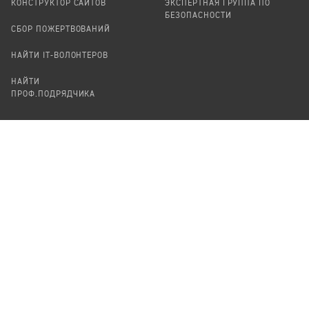
КОНСТРУКТОР САЙТОВ
ЭКСПЕРТНАЯ ГРУППА ПО
БЕЗОПАСНОСТИ
СБОР ПОЖЕРТВОВАНИЙ
НАЙТИ IT-ВОЛОНТЕРОВ
НАЙТИ
ПРОФ.ПОДРЯДЧИКА
УЧАСТВОВАТЬ
ПРОДУКТЫ
СТАТЬ IT-ВОЛОНТЕРОМ
АУДИТЫ
ТЕПЛИЦА НА GITHUB
КАНДИНСКИЙ
ОНЛАЙН-ЛЕЙКА
ПАСЕКА
TЕПЛИЦА
ФОРМАЛЬНОЕ