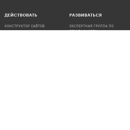
ДЕЙСТВОВАТЬ
РАЗВИВАТЬСЯ
КОНСТРУКТОР САЙТОВ
ЭКСПЕРТНАЯ ГРУППА ПО
БЕЗОПАСНОСТИ
СБОР ПОЖЕРТВОВАНИЙ
НАЙТИ IT-ВОЛОНТЕРОВ
НАЙТИ
ПРОФ.ПОДРЯДЧИКА
УЧАСТВОВАТЬ
ПРОДУКТЫ
СТАТЬ IT-ВОЛОНТЕРОМ
АУДИТЫ
ТЕПЛИЦА НА GITHUB
КАНДИНСКИЙ
ОНЛАЙН-ЛЕЙКА