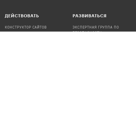
ДЕЙСТВОВАТЬ
РАЗВИВАТЬСЯ
КОНСТРУКТОР САЙТОВ
ЭКСПЕРТНАЯ ГРУППА ПО
БЕЗОПАСНОСТИ
СБОР ПОЖЕРТВОВАНИЙ
НАЙТИ IT-ВОЛОНТЕРОВ
НАЙТИ
ПРОФ.ПОДРЯДЧИКА
УЧАСТВОВАТЬ
ПРОДУКТЫ
СТАТЬ IT-ВОЛОНТЕРОМ
АУДИТЫ
ТЕПЛИЦА НА GITHUB
КАНДИНСКИЙ
ОНЛАЙН-ЛЕЙКА