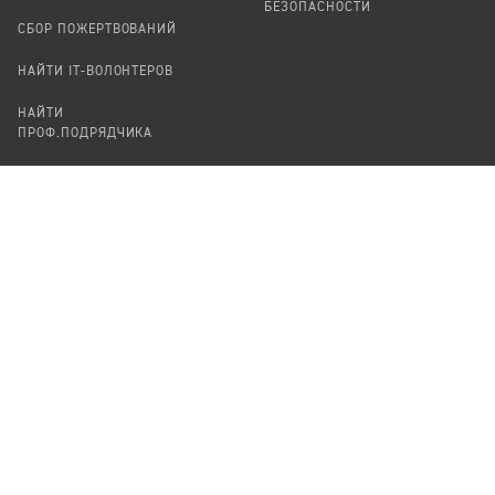
БЕЗОПАСНОСТИ
СБОР ПОЖЕРТВОВАНИЙ
НАЙТИ IT-ВОЛОНТЕРОВ
НАЙТИ
ПРОФ.ПОДРЯДЧИКА
УЧАСТВОВАТЬ
ПРОДУКТЫ
СТАТЬ IT-ВОЛОНТЕРОМ
АУДИТЫ
ТЕПЛИЦА НА GITHUB
КАНДИНСКИЙ
ОНЛАЙН-ЛЕЙКА
ПАСЕКА
TЕПЛИЦА
ФОРМАЛЬНОЕ