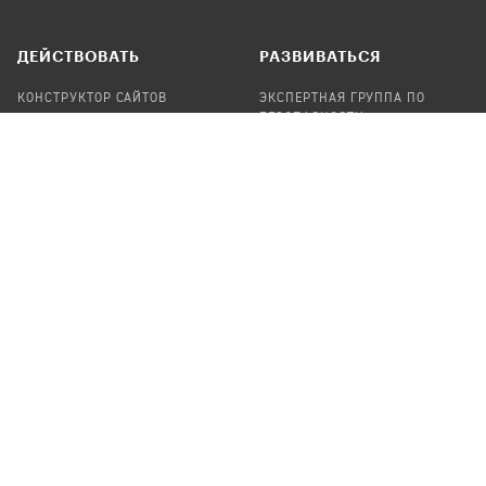
ДЕЙСТВОВАТЬ
РАЗВИВАТЬСЯ
КОНСТРУКТОР САЙТОВ
ЭКСПЕРТНАЯ ГРУППА ПО
БЕЗОПАСНОСТИ
СБОР ПОЖЕРТВОВАНИЙ
НАЙТИ IT-ВОЛОНТЕРОВ
НАЙТИ
ПРОФ.ПОДРЯДЧИКА
УЧАСТВОВАТЬ
ПРОДУКТЫ
СТАТЬ IT-ВОЛОНТЕРОМ
АУДИТЫ
ТЕПЛИЦА НА GITHUB
КАНДИНСКИЙ
ОНЛАЙН-ЛЕЙКА