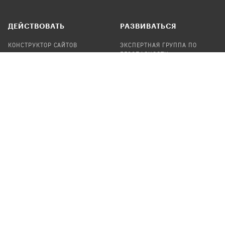
ДЕЙСТВОВАТЬ
РАЗВИВАТЬСЯ
КОНСТРУКТОР САЙТОВ
ЭКСПЕРТНАЯ ГРУППА ПО
БЕЗОПАСНОСТИ
СБОР ПОЖЕРТВОВАНИЙ
НАЙТИ IT-ВОЛОНТЕРОВ
НАЙТИ
ПРОФ.ПОДРЯДЧИКА
УЧАСТВОВАТЬ
ПРОДУКТЫ
СТАТЬ IT-ВОЛОНТЕРОМ
АУДИТЫ
ТЕПЛИЦА НА GITHUB
КАНДИНСКИЙ
ОНЛАЙН-ЛЕЙКА