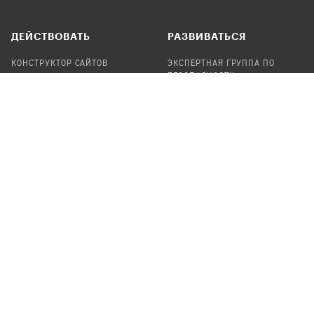
ДЕЙСТВОВАТЬ
РАЗВИВАТЬСЯ
КОНСТРУКТОР САЙТОВ
ЭКСПЕРТНАЯ ГРУППА ПО
БЕЗОПАСНОСТИ
СБОР ПОЖЕРТВОВАНИЙ
НАЙТИ IT-ВОЛОНТЕРОВ
НАЙТИ
ПРОФ.ПОДРЯДЧИКА
УЧАСТВОВАТЬ
ПРОДУКТЫ
СТАТЬ IT-ВОЛОНТЕРОМ
АУДИТЫ
ТЕПЛИЦА НА GITHUB
КАНДИНСКИЙ
ОНЛАЙН-ЛЕЙКА