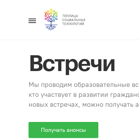
Перейти
к
Главное
содержанию
меню
Встречи
Мы проводим образовательные вст
кто участвует в развитии гражда
новых встречах, можно получать а
Получать анонсы