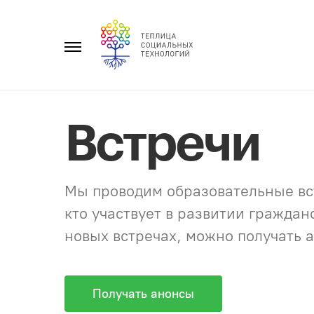
Перейти
к
Главное
содержанию
меню
Встречи
Мы проводим образовательные вст
кто участвует в развитии гражда
новых встречах, можно получать а
Получать анонсы