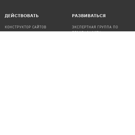
ДЕЙСТВОВАТЬ
РАЗВИВАТЬСЯ
КОНСТРУКТОР САЙТОВ
ЭКСПЕРТНАЯ ГРУППА ПО
БЕЗОПАСНОСТИ
СБОР ПОЖЕРТВОВАНИЙ
НАЙТИ IT-ВОЛОНТЕРОВ
НАЙТИ
ПРОФ.ПОДРЯДЧИКА
УЧАСТВОВАТЬ
ПРОДУКТЫ
СТАТЬ IT-ВОЛОНТЕРОМ
АУДИТЫ
ТЕПЛИЦА НА GITHUB
КАНДИНСКИЙ
ОНЛАЙН-ЛЕЙКА