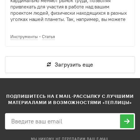
кардинально меняют рынок труда, позволяя
привлекать для участия в работе над вашим
проектом людей, физически находящихся в разных
уголках нашей планеты. Так, например, вы можете
плодотворно сотрудничать с людьми разных
специальностей и волонтерами, даже никогда не
Инструменты
Статья
встречаясь…
Загрузить еще
ПОДПИШИТЕСЬ НА EMAIL-РАССЫЛКУ С ЛУЧШИМИ
МАТЕРИАЛАМИ И ВОЗМОЖНОСТЯМИ «ТЕПЛИЦЫ»
МЫ НИКОМУ НЕ ПЕРЕДАДИМ ВАШ E-MAIL