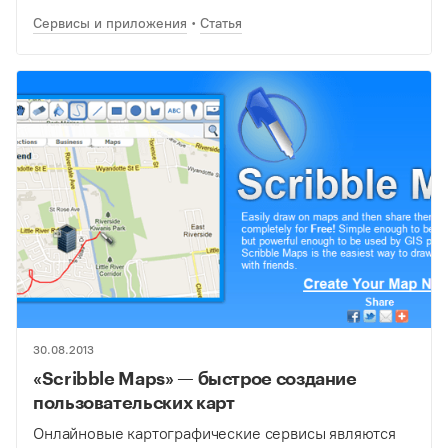
такого программного обеспечения подразумевает
Сервисы и приложения
Статья
наличие специальных знаний и довольно
продолжительного периода…
30.08.2013
«Scribble Maps» — быстрое создание
пользовательских карт
Онлайновые картографические сервисы являются