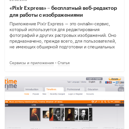
«Pixlr Express» – бесплатный веб-редактор
для работы с изображениями
Приложение Pixlr Express – это онлайн-сервис,
который используется для редактирования
фотографий и других растровых изображений. Оно
предназначено, прежде всего, для пользователей,
не имеющих обширной подготовки и специальных
знаний в области компьютерной графики. Поэтому
сервис обладает простым интерфейсом и
Сервисы и приложения
Статья
понятными алгоритмами работы, но…