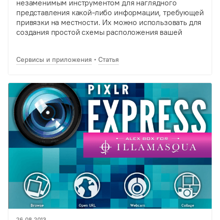
незаменимым инструментом для наглядного
представления какой-либо информации, требующей
привязки на местности. Их можно использовать для
создания простой схемы расположения вашей
организации или более сложных информационных
проектов, демонстрирующих обновляемые в
Сервисы и приложения
Статья
реальном времени данные на карте мира. Наряду…
26.08.2013