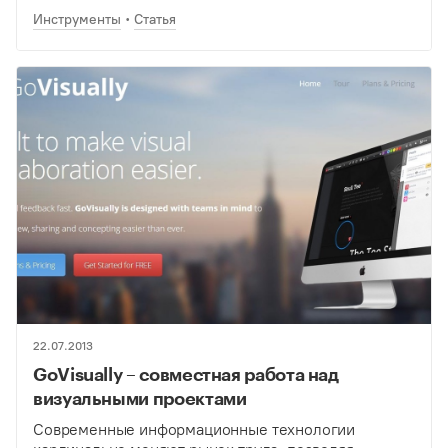
многое другое. Для этого вам понадобится
Инструменты
Статья
графический…
22.07.2013
GoVisually – совместная работа над
визуальными проектами
Современные информационные технологии