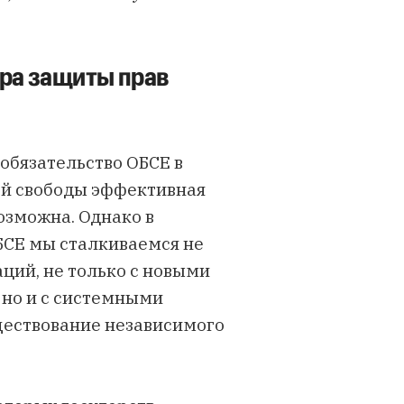
тра защиты прав
обязательство ОБСЕ в
той свободы эффективная
озможна. Однако в
БСЕ мы сталкиваемся не
аций, не только с новыми
 но и с системными
уществование независимого