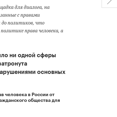
щадка для диалога, на
занные с правами
и до политиков, что
политике права человека, а
ыло ни одной сферы
затронута
нарушениями основных
в человека в России от
ражданского общества для