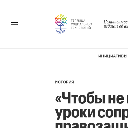
Перейти
к
содержанию
Независимое
издание об 
ИНИЦИАТИВЫ
ИСТОРИЯ
«Чтобы не 
уроки соп
правозащи