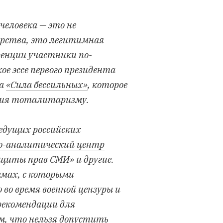
человека — это не
арства, это легитимная
ренции участники по-
 эссе первого президента
ла
«Сила бессильных»
, которое
ения тоталитаризму.
едущих российских
о-аналитический центр
щиты прав СМИ
» и другие.
емах, с которыми
 во время военной цензуры и
рекомендации для
м, что нельзя допустить