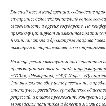
Главный посыл конференции: соблюдение прав 
внутреннее дело исключительно одного госуд
озабоченность и других государств. На конфе
прежнему цитируют знаменитое политическое
Чехии, писателя и драматурга Вацлава Гаве
посвящено истории европейского сопротивл
На конференции выступили представители в
правозащитных организаций:
информационн
«СОВА»
,
«Мемориал
»,
«ОВД-Инфо»
,
«Центр за
Они разделяют одну цель: рассказать о пробл
столкнулось российское гражданское общество
репрессий, а также предложить конкретные 
европейских политиков и донести мысль о то