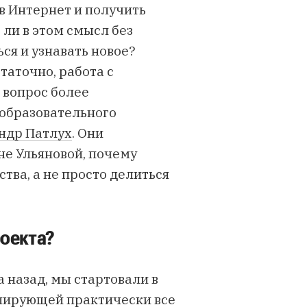
 в Интернет и получить
 ли в этом смысл без
ся и узнавать новое?
аточно, работа с
 вопрос более
ра­зо­ва­тель­но­го
ндр Патлух
. Они
е Ульяновой, почему
тва, а не просто делиться
роекта?
а назад, мы стартовали в
улирующей практически все