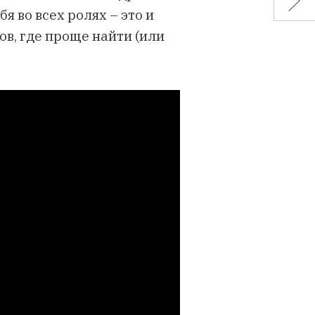
я во всех ролях – это и
в, где проще найти (или