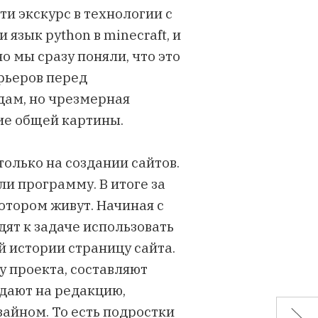
ти экскурс в технологии с
 язык python в minecraft, и
о мы сразу поняли, что это
рьеров перед
дам, но чрезмерная
ие общей картины.
только на создании сайтов.
ли программу. В итоге за
отором живут. Начиная с
дят к задаче использовать
ей истории страницу сайта.
 проекта, составляют
тдают на редакцию,
зайном. То есть подростки