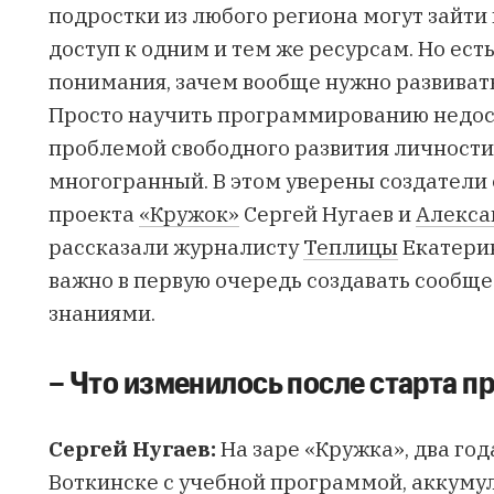
подростки из любого региона могут зайти
доступ к одним и тем же ресурсам. Но есть
понимания, зачем вообще нужно развивать
Просто научить программированию недост
проблемой свободного развития личности
многогранный. В этом уверены созда­те­ли об
проекта
«Кру­жок»
Сергей Нугаев
и
Алекса
рассказали журналисту
Теплицы
Екатерин
важно в первую очередь создавать сообщес
знаниями.
– Что изменилось после старта п
Сергей Нугаев:
На заре «Кружка», два год
Воткинске с учебной программой, аккум