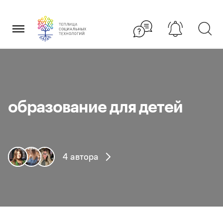
Перейти
×
к
содержанию
образование для детей
4 автора