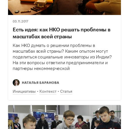
03.11.2017
Есть идея: как НКО решать проблемы в
масштабах всей страны
Как НКО думать о решении проблемы в
масштабах всей страны? Каким опытом могут
поделиться социальные инноваторы из Индии?
На эти вопросы ответили предприниматели и
партнеры некоммерческой
организации The Bridgespan Group Соумитра
Пандей (Soumitra Pandey), Рохит Менезес (Rohit
НАТАЛЬЯ БАРАНОВА
Menezes) и консультант международной
консалтинговой компании…
Инициативы
Контекст
Статья