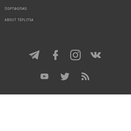
ПОРТФОЛИО
ABOUT TEPLITSA
ЕСЛИ НЕ УКАЗАНО ИНОЕ, МАТЕРИАЛЫ НА САЙТЕ,
КОТОРЫЕ СОЗДАНЫ АВТОРАМИ И РЕДАКЦИЕЙ
«ТЕПЛИЦЫ», ДОСТУПНЫ ПО ЛИЦЕНЗИИ
CC BY-SA 4.0