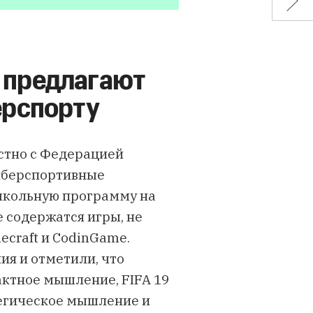
 предлагают
ерспорту
естно с Федерацией
берспортивные
школьную программу на
е содержатся игры, не
craft и CodinGame.
я и отметили, что
актное мышление, FIFA 19
атегическое мышление и