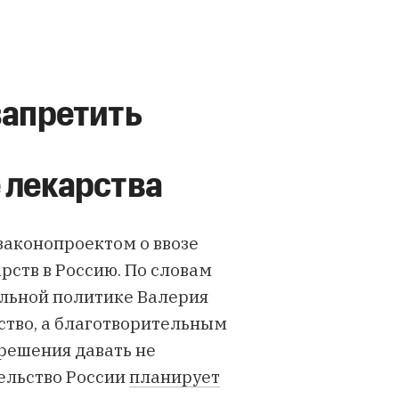
запретить
 лекарства
законопроектом о ввозе
ств в Россию. По словам
альной политике Валерия
рство, а благотворительным
решения давать не
тельство России
планирует