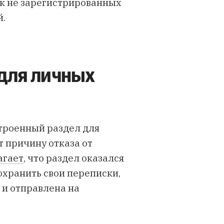
вок не зарегистрированных
й.
 для личных
троенный раздел для
 причину отказа от
агает
, что раздел оказался
охранить
свои переписки,
 и отправлена на