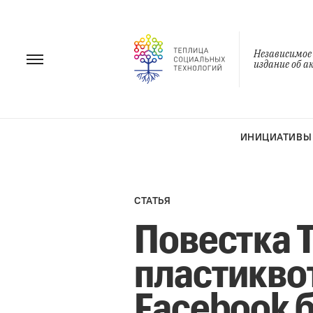
Перейти
к
содержанию
Независимое
издание об 
ИНИЦИАТИВЫ
СТАТЬЯ
Повестка 
пластикво
Facebook 