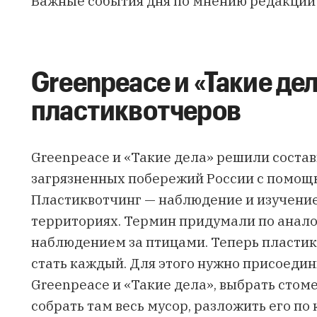
Важные события дня по мнению редакции
Greenpeace и «Такие де
пластиквотчеров
Greenpeace и «Такие дела»
решили
состав
загрязненных побережий России с помощ
Пластиквотчинг — наблюдение и изучени
территориях. Термин придумали по анало
наблюдением за птицами. Теперь пласти
стать каждый
. Для этого нужно присоедин
Greenpeace и «Такие дела», выбрать стом
собрать там весь мусор, разложить его по