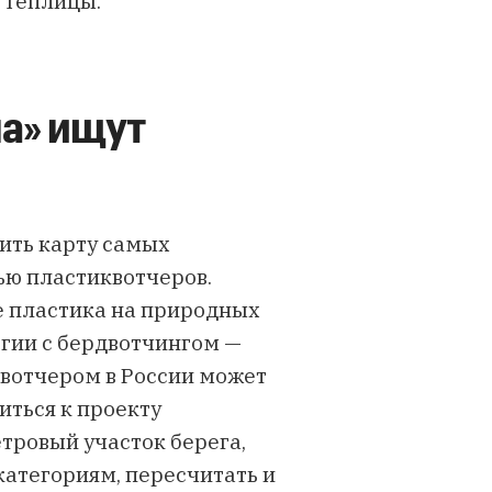
 Теплицы.
ла» ищут
ить карту самых
ью пластиквотчеров.
е пластика на природных
гии с бердвотчингом —
квотчером в России
может
иться к проекту
етровый участок берега,
 категориям, пересчитать и