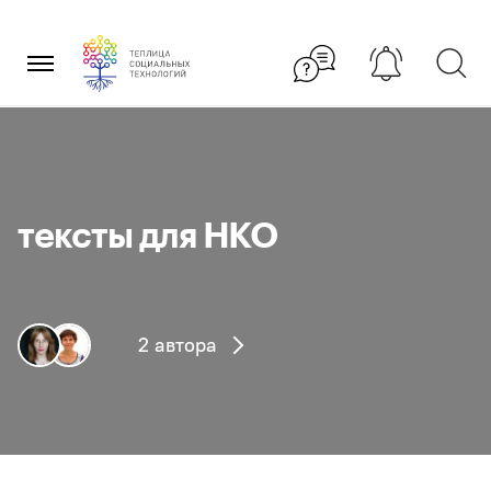
Перейти
×
к
содержанию
тексты для НКО
2 автора