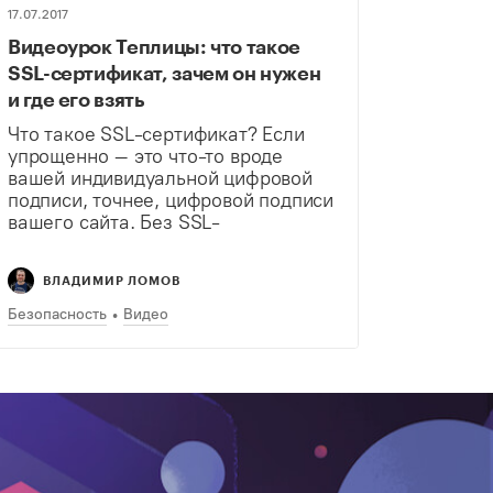
17.07.2017
Видеоурок Теплицы: что такое
SSL-сертификат, зачем он нужен
и где его взять
Что такое SSL-сертификат? Если
упрощенно – это что-то вроде
вашей индивидуальной цифровой
подписи, точнее, цифровой подписи
вашего сайта. Без SSL-
сертификата вы не сможете
настроить HTTPS, защищенный
ВЛАДИМИР ЛОМОВ
протокол передачи данных от сайта
к пользователю и обратно. В нашем
Безопасность
Видео
видеоуроке мы рассказываем…