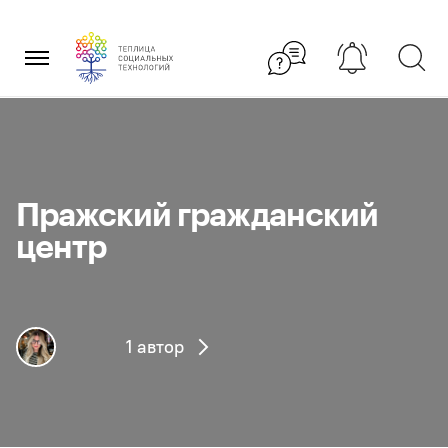
Перейти
×
к
содержанию
Пражский гражданский
центр
1 автор