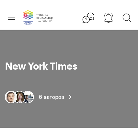
Перейти
×
к
содержанию
New York Times
6 авторов