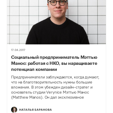
17.04.2017
Социальный предприниматель Мэттью
Манос: работая с НКО, вы наращиваете
потенциал компании
Предприниматели заблуждаются, когда думают,
что на благотворительность нужны большие
вложения. В этом убежден дизайн-стратег и
основатель студии Verynice Мэттью Манос
(Matthew Manos). Он дал эксклюзивное
интервью Теплице перед приездом в московский
Институт «Стрелка». Корреспондент Наталья
НАТАЛЬЯ БАРАНОВА
Баранова пообщалась с экспертом и узнала,…