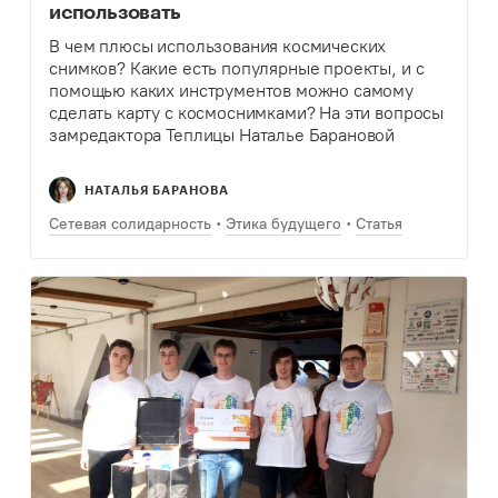
использовать
В чем плюсы использования космических
снимков? Какие есть популярные проекты, и с
помощью каких инструментов можно самому
сделать карту с космоснимками? На эти вопросы
замредактора Теплицы Наталье Барановой
ответил научный сотрудник Сколковского
института науки и технологий, генеральный
НАТАЛЬЯ БАРАНОВА
директор стартапа Geoalert…
Сетевая солидарность
Этика будущего
Статья