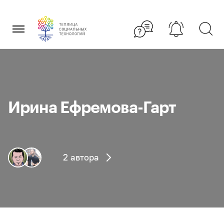
Перейти
×
к
содержанию
Ирина Ефремова-Гарт
2 автора