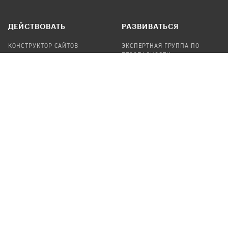
ДЕЙСТВОВАТЬ
РАЗВИВАТЬСЯ
КОНСТРУКТОР САЙТОВ
ЭКСПЕРТНАЯ ГРУППА ПО
БЕЗОПАСНОСТИ
СБОР ПОЖЕРТВОВАНИЙ
НАЙТИ IT-ВОЛОНТЕРОВ
НАЙТИ
ПРОФ.ПОДРЯДЧИКА
УЧАСТВОВАТЬ
ПРОДУКТЫ
СТАТЬ IT-ВОЛОНТЕРОМ
АУДИТЫ
ТЕПЛИЦА НА GITHUB
КАНДИНСКИЙ
ОНЛАЙН-ЛЕЙКА