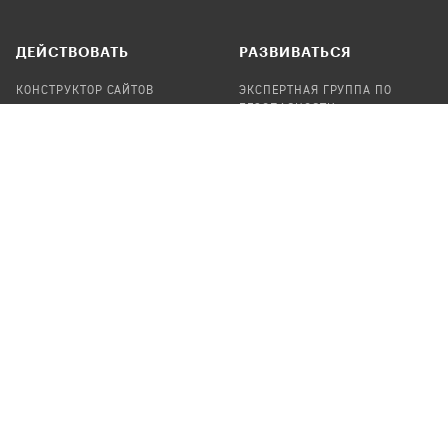
ДЕЙСТВОВАТЬ
РАЗВИВАТЬСЯ
КОНСТРУКТОР САЙТОВ
ЭКСПЕРТНАЯ ГРУППА ПО
БЕЗОПАСНОСТИ
СБОР ПОЖЕРТВОВАНИЙ
НАЙТИ IT-ВОЛОНТЕРОВ
НАЙТИ
ПРОФ.ПОДРЯДЧИКА
УЧАСТВОВАТЬ
ПРОДУКТЫ
СТАТЬ IT-ВОЛОНТЕРОМ
АУДИТЫ
ТЕПЛИЦА НА GITHUB
КАНДИНСКИЙ
ОНЛАЙН-ЛЕЙКА