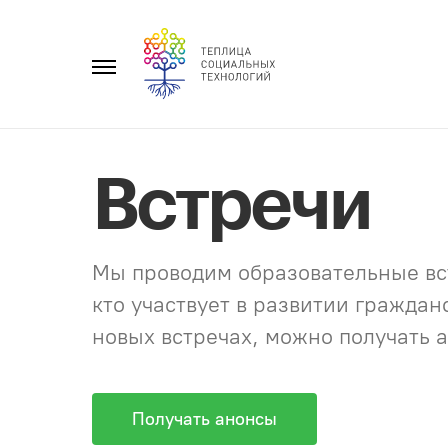
Перейти
к
Главное
содержанию
меню
Встречи
Мы проводим образовательные вст
кто участвует в развитии гражда
новых встречах, можно получать а
Получать анонсы