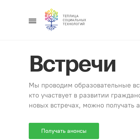
Перейти
к
Главное
содержанию
меню
Встречи
Мы проводим образовательные вст
кто участвует в развитии гражда
новых встречах, можно получать а
Получать анонсы