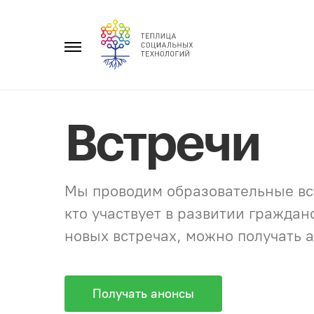
Перейти
к
Главное
содержанию
меню
Встречи
Мы проводим образовательные вст
кто участвует в развитии гражда
новых встречах, можно получать а
Получать анонсы