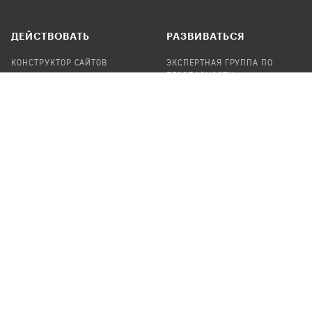
ДЕЙСТВОВАТЬ
РАЗВИВАТЬСЯ
КОНСТРУКТОР САЙТОВ
ЭКСПЕРТНАЯ ГРУППА ПО
БЕЗОПАСНОСТИ
СБОР ПОЖЕРТВОВАНИЙ
НАЙТИ IT-ВОЛОНТЕРОВ
НАЙТИ
ПРОФ.ПОДРЯДЧИКА
УЧАСТВОВАТЬ
ПРОДУКТЫ
СТАТЬ IT-ВОЛОНТЕРОМ
АУДИТЫ
ТЕПЛИЦА НА GITHUB
КАНДИНСКИЙ
ОНЛАЙН-ЛЕЙКА