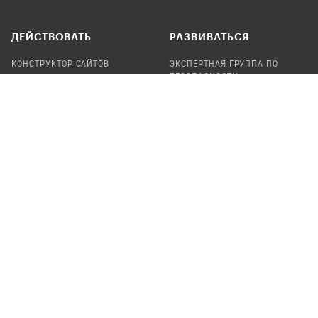
ДЕЙСТВОВАТЬ
РАЗВИВАТЬСЯ
КОНСТРУКТОР САЙТОВ
ЭКСПЕРТНАЯ ГРУППА ПО
БЕЗОПАСНОСТИ
СБОР ПОЖЕРТВОВАНИЙ
НАЙТИ IT-ВОЛОНТЕРОВ
НАЙТИ
ПРОФ.ПОДРЯДЧИКА
УЧАСТВОВАТЬ
ПРОДУКТЫ
СТАТЬ IT-ВОЛОНТЕРОМ
АУДИТЫ
ТЕПЛИЦА НА GITHUB
КАНДИНСКИЙ
ОНЛАЙН-ЛЕЙКА