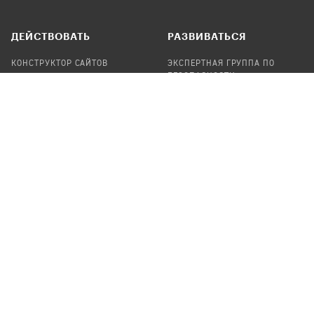
ДЕЙСТВОВАТЬ
РАЗВИВАТЬСЯ
КОНСТРУКТОР САЙТОВ
ЭКСПЕРТНАЯ ГРУППА ПО
БЕЗОПАСНОСТИ
СБОР ПОЖЕРТВОВАНИЙ
НАЙТИ IT-ВОЛОНТЕРОВ
НАЙТИ
ПРОФ.ПОДРЯДЧИКА
УЧАСТВОВАТЬ
ПРОДУКТЫ
СТАТЬ IT-ВОЛОНТЕРОМ
АУДИТЫ
ТЕПЛИЦА НА GITHUB
КАНДИНСКИЙ
ОНЛАЙН-ЛЕЙКА