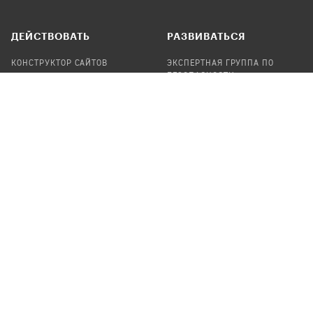
ДЕЙСТВОВАТЬ
РАЗВИВАТЬСЯ
КОНСТРУКТОР САЙТОВ
ЭКСПЕРТНАЯ ГРУППА ПО
БЕЗОПАСНОСТИ
СБОР ПОЖЕРТВОВАНИЙ
НАЙТИ IT-ВОЛОНТЕРОВ
НАЙТИ
ПРОФ.ПОДРЯДЧИКА
УЧАСТВОВАТЬ
ПРОДУКТЫ
СТАТЬ IT-ВОЛОНТЕРОМ
АУДИТЫ
ТЕПЛИЦА НА GITHUB
КАНДИНСКИЙ
ОНЛАЙН-ЛЕЙКА