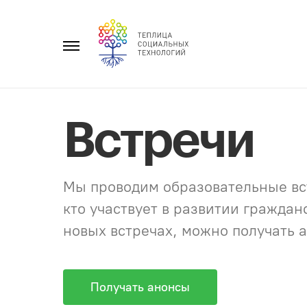
Перейти
к
Главное
содержанию
меню
Встречи
Мы проводим образовательные вст
кто участвует в развитии гражда
новых встречах, можно получать а
Получать анонсы