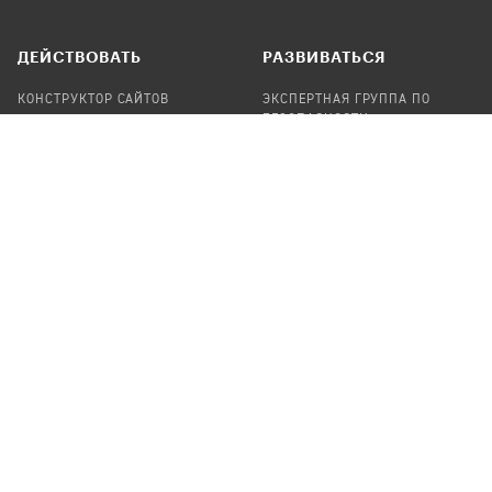
ДЕЙСТВОВАТЬ
РАЗВИВАТЬСЯ
КОНСТРУКТОР САЙТОВ
ЭКСПЕРТНАЯ ГРУППА ПО
БЕЗОПАСНОСТИ
СБОР ПОЖЕРТВОВАНИЙ
НАЙТИ IT-ВОЛОНТЕРОВ
НАЙТИ
ПРОФ.ПОДРЯДЧИКА
УЧАСТВОВАТЬ
ПРОДУКТЫ
СТАТЬ IT-ВОЛОНТЕРОМ
АУДИТЫ
ТЕПЛИЦА НА GITHUB
КАНДИНСКИЙ
ОНЛАЙН-ЛЕЙКА